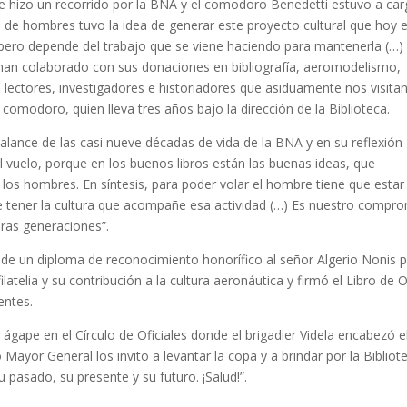
e hizo un recorrido por la BNA y el comodoro Benedetti estuvo a ca
o de hombres tuvo la idea de generar este proyecto cultural que hoy 
 pero depende del trabajo que se viene haciendo para mantenerla (…)
han colaborado con sus donaciones en bibliografía, aeromodelismo,
 lectores, investigadores e historiadores que asiduamente nos visitan
l comodoro, quien lleva tres años bajo la dirección de la Biblioteca.
alance de las casi nueve décadas de vida de la BNA y en su reflexión
al vuelo, porque en los buenos libros están las buenas ideas, que
los hombres. En síntesis, para poder volar el hombre tiene que estar
 tener la cultura que acompañe esa actividad (…) Es nuestro compr
uras generaciones”.
a de un diploma de reconocimiento honorífico al señor Algerio Nonis 
latelia y su contribución a la cultura aeronáutica y firmó el Libro de 
entes.
 ágape en el Círculo de Oficiales donde el brigadier Videla encabezó e
 Mayor General los invito a levantar la copa y a brindar por la Bibliot
 pasado, su presente y su futuro. ¡Salud!”.