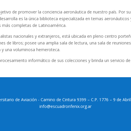
jetivo de promover la conciencia aeronáutica de nuestro país. Por su
desarrolla es la única biblioteca especializada en temas aeronáuticos 
as más completas de Latinoamérica.
istas nacionales y extranjeros, está ubicada en pleno centro porteñ
s de libros; posee una amplia sala de lectura, una sala de reuniones
a y una voluminosa hemeroteca.
rocesamiento informático de sus colecciones y brinda un servicio de
tario de Aviación - Camino de Cintura 9399 – C.P. 1776 – 9 de Abril
info@escuadronfenix.org.ar