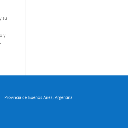
y su
o y
,
 – Provincia de Buenos Aires, Argentina