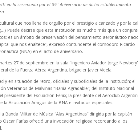
ti en la ceremonia por el 89° Aniversario de dicho establecimiento
yra
ltural que nos llena de orgullo por el prestigio alcanzado y por la ca
d (…) Puede decirse que esta Institución es mucho más que un conjun
cos; es un ámbito de preservación del pensamiento aeronáutico naci
el capital que nos enaltece”, expresó contundente el comodoro Ricardo
eronáutica (BNA) en el acto de aniversario.
martes 27 de septiembre en la sala “Ingeniero Aviador Jorge Newbery
neral de la Fuerza Aérea Argentina, brigadier Javier Videla.
y en situación de retiro, oficiales y suboficiales de la Institución; el
ión Veteranos de Malvinas “Bahía Agradable”; del Instituto Nacional
el presidente del Escuadrón Fénix; la presidente del Aeroclub Argentin
de la Asociación Amigos de la BNA e invitados especiales.
a Banda Militar de Música “Alas Argentinas” dirigida por la capitán
o Oscar Farías ofreció una invocación religiosa recordando a los
l.