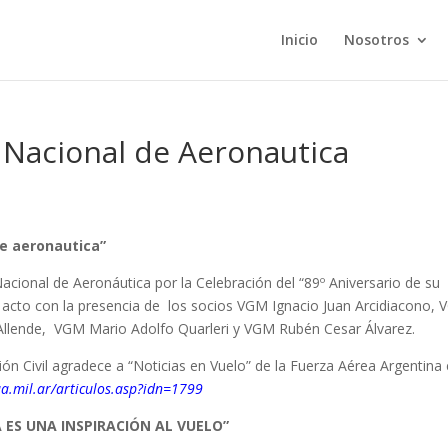
Inicio
Nosotros
a Nacional de Aeronautica
de aeronautica”
 Nacional de Aeronáutica por la Celebración del “89º Aniversario de su
el acto con la presencia de los socios VGM Ignacio Juan Arcidiacono,
Allende, VGM Mario Adolfo Quarleri y VGM Rubén Cesar Álvarez.
ón Civil agradece a “Noticias en Vuelo” de la Fuerza Aérea Argentina 
aa.mil.ar/articulos.asp?idn=1799
 ES UNA INSPIRACIÓN AL VUELO
”