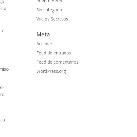
Puente Aereo
rgo
está
Sin categoría
Vuelos Secretos
 y
Meta
Acceder
Feed de entradas
Feed de comentarios
omiso
WordPress.org
por
Oro
l
eca