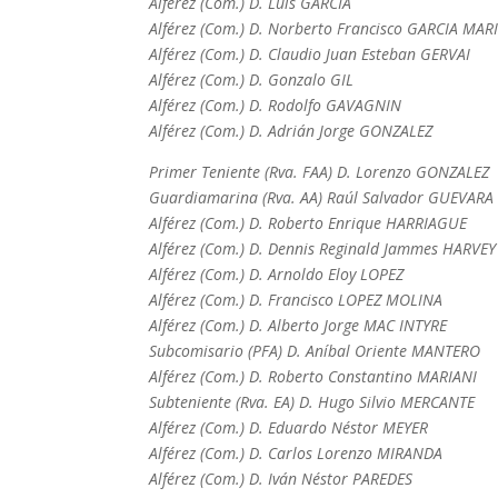
Alférez (Com.) D. Luis GARCIA
Alférez (Com.) D. Norberto Francisco GARCIA MAR
Alférez (Com.) D. Claudio Juan Esteban GERVAI
Alférez (Com.) D. Gonzalo GIL
Alférez (Com.) D. Rodolfo GAVAGNIN
Alférez (Com.) D. Adrián Jorge GONZALEZ
Primer Teniente (Rva. FAA) D. Lorenzo GONZALEZ
Guardiamarina (Rva. AA) Raúl Salvador GUEVARA
Alférez (Com.) D. Roberto Enrique HARRIAGUE
Alférez (Com.) D. Dennis Reginald Jammes HARVEY
Alférez (Com.) D. Arnoldo Eloy LOPEZ
Alférez (Com.) D. Francisco LOPEZ MOLINA
Alférez (Com.) D. Alberto Jorge MAC INTYRE
Subcomisario (PFA) D. Aníbal Oriente MANTERO
Alférez (Com.) D. Roberto Constantino MARIANI
Subteniente (Rva. EA) D. Hugo Silvio MERCANTE
Alférez (Com.) D. Eduardo Néstor MEYER
Alférez (Com.) D. Carlos Lorenzo MIRANDA
Alférez (Com.) D. Iván Néstor PAREDES