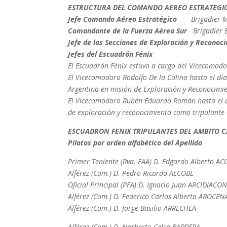
ESTRUCTURA DEL COMANDO AEREO ESTRATEGI
Jefe Comando Aéreo Estratégico
Brigadier M
Comandante de la Fuerza Aérea Sur
Brigadier E
Jefe de las Secciones de Exploración y Reconoc
Jefes del Escuadrón Fénix
El Escuadrón Fénix estuvo a cargo del Vicecomod
El Vicecomodoro Rodolfo De la Colina hasta el día
Argentina en misión de Exploración y Reconocimie
El Vicecomodoro Rubén Eduardo Román hasta el día
de exploración y reconocimiento como tripulante 
ESCUADRON FENIX TRIPULANTES DEL AMBITO CIV
Pilotos por orden alfabético del Apellido
Primer Teniente (Rva. FAA) D. Edgardo Alberto A
Alférez (Com.) D. Pedro Ricardo ALCOBE
Oficial Principal (PFA) D. Ignacio Juan ARCIDIACO
Alférez (Com.) D. Federico Carlos Alberto AROCEN
Alférez (Com.) D. Jorge Basilio ARRECHEA
Alférez (Com.) D. Norberto Celso BARRERA