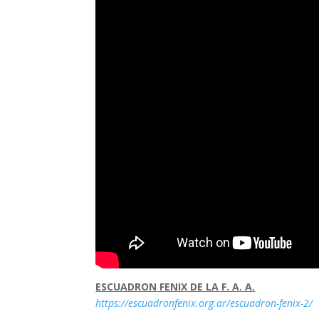
ESCUADRON FENIX
DE LA F. A. A.
https://escuadronfenix.org.ar/escuadron-fenix-2/