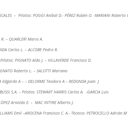
LES – Pilotos: POGGI Aníbal D.- PÉREZ Rubén O. -MARIANI Roberto C
 R. – QUARLERI Mario A.
DA Carlos L. – ALCOBE Pedro R.
otos: PIGNATO Aldo J. – VILLAVERDE Francisco D.
IGNATO Roberto L. – SALOTTI Mariano
A Edgardo A – – DELORME Teodoro A – REDONDA Juan J
I S.A. – Pilotos: STEWART HARRIS Carlos A. -GARCIA Luis
EZ Arnoldo E. – MAC INTYRE Alberto J.
LIAMS Emil –AROCENA Francisco C. A.- Técnico: PETROCELLO Adrián M