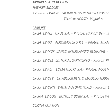
AVIONES A REACCION
HAWKER SIDDLEY
125-700 LV-ALW YACIMIENTOS PETROLÍFEROS FISCA
Técnico: ACOSTA Miguel A.
LEAR JET
LR-24 LV-JTZ ORUE S.A. – Pilotos: HARVEY Dennis
LR-24 LV-JXA AEROMASTER S.R.L – Pilotos: MIRAN
LR-25 LV-MBP BANCO INTERCAMBIO REGIONAL – Pil
LR-25 LV-OEL EDITORIAL SARMIENTO – Pilotos: P
LR-35 LV-ALF LOMA NEGRA S.A.- Pilotos: ACOST
LR-35 LV-OFV ESTABLECIMIENTO MODELO TERRABUSS
LR-35 LV-ONN DAHM AUTOMOTORES – Pilotos: LÓP
LR-36A LV-LOG BUNGE Y BORN S.A. – Pilotos WIL
CESSNA CITATION