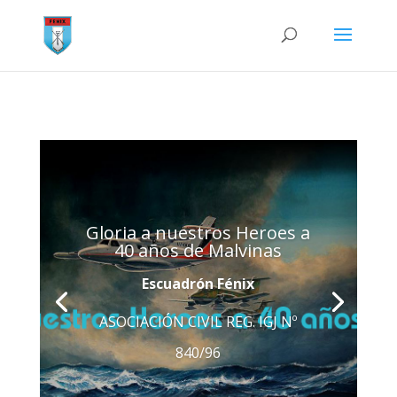
Gloria a nuestros Heroes a
40 años de Malvinas
Escuadrón Fénix
ASOCIACIÓN CIVIL REG. IGJ Nº
840/96