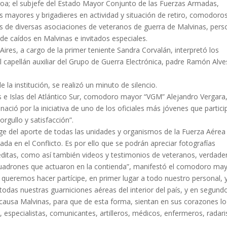
roa; el subjefe del Estado Mayor Conjunto de las Fuerzas Armadas,
s mayores y brigadieres en actividad y situación de retiro, comodoro
 de diversas asociaciones de veteranos de guerra de Malvinas, pers
es de caídos en Malvinas e invitados especiales.
ires, a cargo de la primer teniente Sandra Corvalán, interpretó los
 capellán auxiliar del Grupo de Guerra Electrónica, padre Ramón Alve
 la institución, se realizó un minuto de silencio.
nas e Islas del Atlántico Sur, comodoro mayor “VGM” Alejandro Vergara
nació por la iniciativa de uno de los oficiales más jóvenes que partici
orgullo y satisfacción”.
urge del aporte de todas las unidades y organismos de la Fuerza Aérea
da en el Conflicto. Es por ello que se podrán apreciar fotografías
néditas, como así también videos y testimonios de veteranos, verdade
scuadrones que actuaron en la contienda”, manifestó el comodoro ma
 queremos hacer partícipe, en primer lugar a todo nuestro personal, 
 todas nuestras guarniciones aéreas del interior del país, y en segund
a causa Malvinas, para que de esta forma, sientan en sus corazones lo
 especialistas, comunicantes, artilleros, médicos, enfermeros, radari