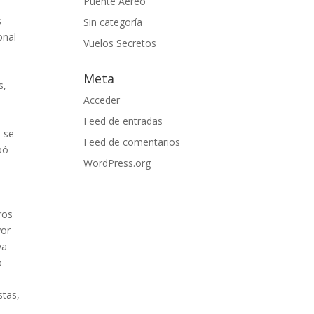
Puente Aereo
s
Sin categoría
onal
Vuelos Secretos
Meta
s,
Acceder
Feed de entradas
, se
Feed de comentarios
pó
WordPress.org
ros
yor
ya
o
stas,