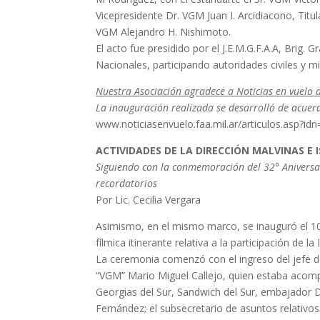
Vicepresidente Dr. VGM Juan I. Arcidiacono, Titu
VGM Alejandro H. Nishimoto.
El acto fue presidido por el J.E.M.G.F.A.A, Brig
Nacionales, participando autoridades civiles y mil
Nuestra Asociación agradece a Noticias en vuelo d
La inauguración realizada se desarrolló de acuerd
www.noticiasenvuelo.faa.mil.ar/articulos.asp?id
ACTIVIDADES DE LA DIRECCIÓN MALVINAS E 
Siguiendo con la conmemoración del 32° Aniversari
recordatorios
Por Lic. Cecilia Vergara
Asimismo, en el mismo marco, se inauguró el 10 d
fílmica itinerante relativa a la participación de la
La ceremonia comenzó con el ingreso del jefe d
“VGM” Mario Miguel Callejo, quien estaba acompa
Georgias del Sur, Sandwich del Sur, embajador Dan
Fernández; el subsecretario de asuntos relativos 