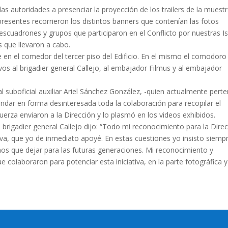
las autoridades a presenciar la proyección de los trailers de la muest
presentes recorrieron los distintos banners que contenían las fotos
escuadrones y grupos que participaron en el Conflicto por nuestras Is
s que llevaron a cabo.
e en el comedor del tercer piso del Edificio. En el mismo el comodoro
 al brigadier general Callejo, al embajador Filmus y al embajador
l suboficial auxiliar Ariel Sánchez González, -quien actualmente pert
indar en forma desinteresada toda la colaboración para recopilar el
Fuerza enviaron a la Dirección y lo plasmó en los videos exhibidos.
l brigadier general Callejo dijo: “Todo mi reconocimiento para la Dire
ativa, que yo de inmediato apoyé. En estas cuestiones yo insisto siemp
os que dejar para las futuras generaciones. Mi reconocimiento y
colaboraron para potenciar esta iniciativa, en la parte fotográfica y