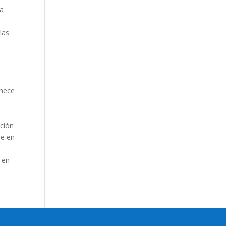
ra
las
enece
cción
re en
 en