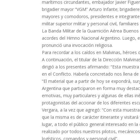
marítimos circundantes, embajador Javier Figue
brigadier mayor “VGM” Arturo Infante; brigadiere
mayores y comodoros, presidentes e integrantes
militar superior militar y personal civil, familiar
La Banda Militar de la Guarnición Aérea Buenos A
acordes del Himno Nacional Argentino. Luego, el
pronunció una invocación religiosa.
Para recordar a los caídos en Malvinas, héroes de
A continuación, el titular de la Dirección Malvi
dirigió a los presentes afirmando: “Esta muestra 
en el Conflicto. Haberla concretado nos llena de 
“El material que a partir de hoy se expondrá, s
Argentina que participaron en forma muy destaca
emotivas, muy particulares y algunas de ellas i
protagonistas del accionar de los diferentes e
Vergara, a la vez que agregó: “Con esta muestra
que la misma es de carácter itinerante y visitará
lugar, a todo el público general interesado en l
realizado por todos nuestros pilotos, mecánicos,
logísticos, comandos y personal civil”.