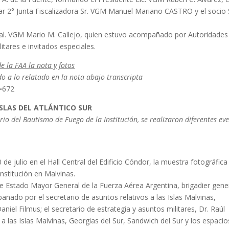
lar 2° Junta Fiscalizadora Sr. VGM Manuel Mariano CASTRO y el socio 
. Gral. VGM Mario M. Callejo, quien estuvo acompañado por Autoridades
itares e invitados especiales.
e la FAA la nota y fotos
o a lo relatado en la nota abajo transcripta
n=672
ISLAS DEL ATLÁNTICO SUR
o del Bautismo de Fuego de la Institución, se realizaron diferentes ev
e julio en el Hall Central del Edificio Cóndor, la muestra fotográfica
 Institución en Malvinas.
e Estado Mayor General de la Fuerza Aérea Argentina, brigadier gene
ñado por el secretario de asuntos relativos a las Islas Malvinas,
iel Filmus; el secretario de estrategia y asuntos militares, Dr. Raúl
a las Islas Malvinas, Georgias del Sur, Sandwich del Sur y los espacio