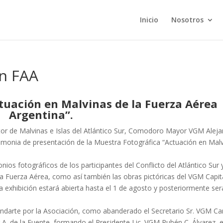
Inicio
Nosotros
en FAA
tuación en Malvinas de la Fuerza Aérea
Argentina”.
rector de Malvinas e Islas del Atlántico Sur, Comodoro Mayor VGM Alej
remonia de presentación de la Muestra Fotográfica “Actuación en Mal
ios fotográficos de los participantes del Conflicto del Atlántico Sur 
 la Fuerza Aérea, como así también las obras pictóricas del VGM Capi
ta exhibición estará abierta hasta el 1 de agosto y posteriormente ser
andarte por la Asociación, como abanderado el Secretario Sr. VGM Ca
 A. de la Fuente, formando el Presidente Lic. VGM Rubén C. Álvarez, e