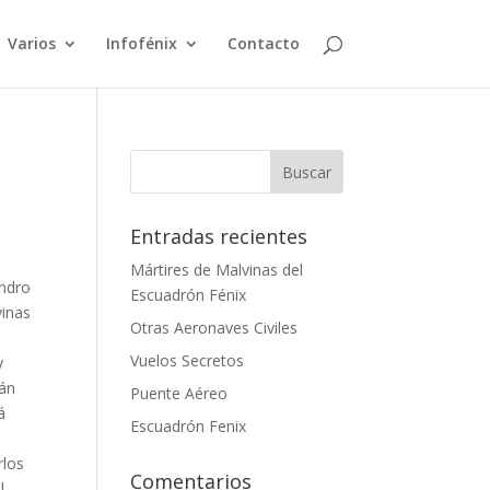
Varios
Infofénix
Contacto
Entradas recientes
Mártires de Malvinas del
andro
Escuadrón Fénix
vinas
Otras Aeronaves Civiles
Vuelos Secretos
y
tán
Puente Aéreo
á
Escuadrón Fenix
rlos
Comentarios
l