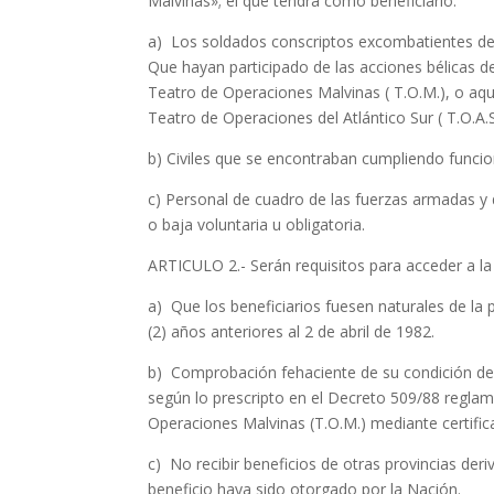
Malvinas»; el que tendrá como beneficiario:
a) Los soldados conscriptos excombatientes de 
Que hayan participado de las acciones bélicas de
Teatro de Operaciones Malvinas ( T.O.M.), o aq
Teatro de Operaciones del Atlántico Sur ( T.O.A.S
b) Civiles que se encontraban cumpliendo funcion
c) Personal de cuadro de las fuerzas armadas y 
o baja voluntaria u obligatoria.
ARTICULO 2.- Serán requisitos para acceder a la 
a) Que los beneficiarios fuesen naturales de la
(2) años anteriores al 2 de abril de 1982.
b) Comprobación fehaciente de su condición de 
según lo prescripto en el Decreto 509/88 reglam
Operaciones Malvinas (T.O.M.) mediante certific
c) No recibir beneficios de otras provincias de
beneficio haya sido otorgado por la Nación.