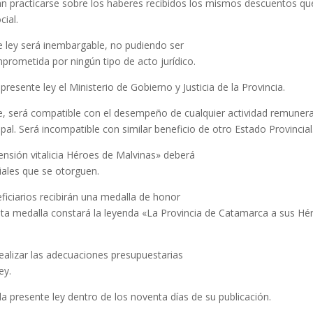
erán practicarse sobre los haberes recibidos los mismos descuentos qu
cial.
e ley será inembargable, no pudiendo ser
mprometida por ningún tipo de acto jurídico.
resente ley el Ministerio de Gobierno y Justicia de la Provincia.
te, será compatible con el desempeño de cualquier actividad remuner
ipal. Será incompatible con similar beneficio de otro Estado Provincial
nsión vitalicia Héroes de Malvinas» deberá
ciales que se otorguen.
ficiarios recibirán una medalla de honor
esta medalla constará la leyenda «La Provincia de Catamarca a sus Hé
ealizar las adecuaciones presupuestarias
ey.
a presente ley dentro de los noventa días de su publicación.